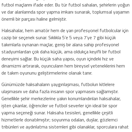
futbol maçlarını ifade eder. Bu tür futbol sahaları, şehirlerin yoğun
ve dar alanlarında spor yapma imkanı sunarak, toplumsal yaşamın
önemli bir parçası haline gelmiştir.
Halısahalar, hem amatör hem de yarı profesyonel futbolcular için
cazip bir seçenek sunar. Sıklıkla 5’e 5 veya 7’ye 7 gibi küçük
takımlarla oynanan maçlar, geniş bir alana sahip profesyonel
stadyumlardan çok daha küçük, ama oldukça keyifli bir futbol
deneyimi sağlar. Bu küçük saha yapısı, oyun içindeki hız ve
dinamizmi artırarak, oyuncuların hem bireysel yeteneklerini hem
de takım oyununu geliştirmelerine olanak tanır.
Günümüzde halısahaların yaygınlaşması, futbolun kitlelere
ulaşmasını ve daha fazla insanın spor yapmasını sağlamıştır.
Genellikle şehir merkezlerine yakın konumlandırılan halısahalar,
işten çıkanlar, öğrenciler ve futbol severler için ideal bir spor
yapma seçeneği sunar. Halısaha tesisleri, genellikle çeşitli
hizmetlerle donatılmıştır; soyunma odaları, duşlar, gözlemci
tribünleri ve aydınlatma sistemleri gibi olanaklar, sporculara rahat