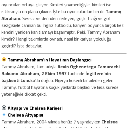
oyuncuları ortaya çıkıyor. Kimileri şovmenliğiyle, kimileri ise
istikrarıyla ön plana çıkıyor. İşte bu oyunculardan biri de
Tammy
Abraham
. Sessiz ve derinden ilerleyen, güçlü fiziği ve gol
sezgisiyle tanınan bu İngiliz futbolcu, kariyeri boyunca birçok kez
kendini yeniden kanıtlamayı başarmıştır. Peki, Tammy Abraham
kimdir? Hangi takımlarda oynadı, nasıl bir kariyer yolculuğu
geçirdi? İşte detaylar.
Tammy Abraham’ın Hayatının Başlangıcı
Tammy Abraham, tam adıyla
Kevin Oghenetega Tamaraebi
Bakumo-Abraham
,
2 Ekim 1997
tarihinde
İngiltere’nin
başkenti Londra
’da doğdu. Nijerya kökenli bir aileden gelen
Tammy, futbol hayatına küçük yaşlarda başladı ve kısa sürede
yeteneğiyle dikkat çekti.
Altyapı ve Chelsea Kariyeri
Chelsea Altyapısı
Tammy Abraham, 2004 yılında henüz 7 yaşındayken
Chelsea