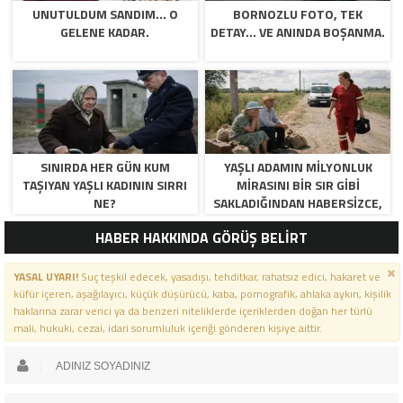
UNUTULDUM SANDIM… O
BORNOZLU FOTO, TEK
GELENE KADAR.
DETAY… VE ANINDA BOŞANMA.
SINIRDA HER GÜN KUM
YAŞLI ADAMIN MILYONLUK
TAŞIYAN YAŞLI KADININ SIRRI
MIRASINI BIR SIR GIBI
NE?
SAKLADIĞINDAN HABERSIZCE,
‘GÖRSÜNLER BAKALIM BENSIZ
HABER HAKKINDA GÖRÜŞ BELİRT
NE YAPACAKLAR’ DIYE ALAY
ETTILER. ANCAK O TEMMUZ
SICAĞINDA, SIRADAN BIR SALI
YASAL UYARI!
Suç teşkil edecek, yasadışı, tehditkar, rahatsız edici, hakaret ve
GÜNÜ ÖYLE BIR ŞEY OLDU KI; O
küfür içeren, aşağılayıcı, küçük düşürücü, kaba, pornografik, ahlaka aykırı, kişilik
SANIYE HAYATIMIN GERI
haklarına zarar verici ya da benzeri niteliklerde içeriklerden doğan her türlü
mali, hukuki, cezai, idari sorumluluk içeriği gönderen kişiye aittir.
KALANININ SADECE BIR
GÖLGEDEN IBARET KALACAĞINI
ANLADIM.