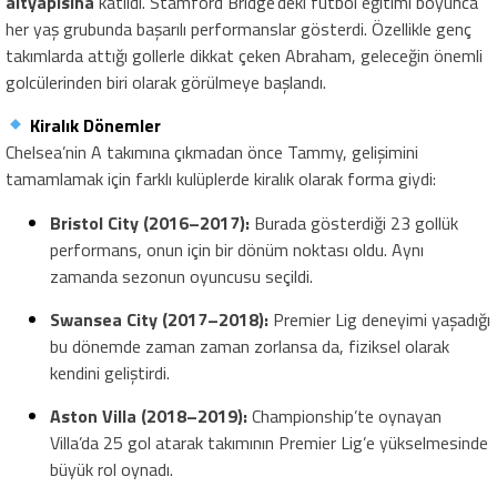
altyapısına
katıldı. Stamford Bridge’deki futbol eğitimi boyunca
her yaş grubunda başarılı performanslar gösterdi. Özellikle genç
takımlarda attığı gollerle dikkat çeken Abraham, geleceğin önemli
golcülerinden biri olarak görülmeye başlandı.
Kiralık Dönemler
Chelsea’nin A takımına çıkmadan önce Tammy, gelişimini
tamamlamak için farklı kulüplerde kiralık olarak forma giydi:
Bristol City (2016–2017):
Burada gösterdiği 23 gollük
performans, onun için bir dönüm noktası oldu. Aynı
zamanda sezonun oyuncusu seçildi.
Swansea City (2017–2018):
Premier Lig deneyimi yaşadığı
bu dönemde zaman zaman zorlansa da, fiziksel olarak
kendini geliştirdi.
Aston Villa (2018–2019):
Championship’te oynayan
Villa’da 25 gol atarak takımının Premier Lig’e yükselmesinde
büyük rol oynadı.