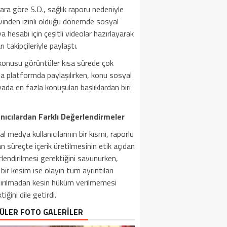
lara göre S.D., sağlık raporu nedeniyle
vinden izinli olduğu dönemde sosyal
 hesabı için çeşitli videolar hazırlayarak
rı takipçileriyle paylaştı.
konusu görüntüler kısa sürede çok
a platformda paylaşılırken, konu sosyal
da en fazla konuşulan başlıklardan biri
anıcılardan Farklı Değerlendirmeler
l medya kullanıcılarının bir kısmı, raporlu
n süreçte içerik üretilmesinin etik açıdan
lendirilmesi gerektiğini savunurken,
 bir kesim ise olayın tüm ayrıntıları
tırılmadan kesin hüküm verilmemesi
tiğini dile getirdi.
ÜLER FOTO GALERİLER