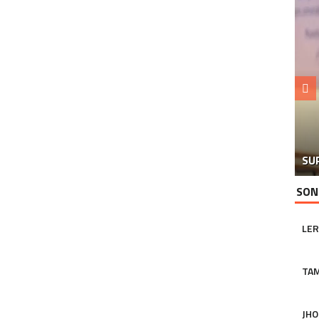
GÖ
CA
SU
Y
SON
LER
TA
JHO