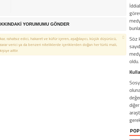
İddia
göre
medya
KKINDAKİ YORUMUMU GÖNDER
bunla
Söz 
kar, rahatsız edici, hakaret ve küfür içeren, aşağılayıcı, küçük düşürücü,
 zarar verici ya da benzeri niteliklerde içeriklerden doğan her türlü mali,
sayıd
şiye aittir.
medya
oldu.
Kull
Sosya
oluna
değer
diğer
araş
gerek
POP