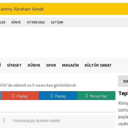
Tammy Abraham Kimdir
Jhon Duran Kimdir
LER
KÜNYE
SİTENE EKLE
İLETİŞİM
li Koç Kimdir
Ahmet Necdet Sezer Kimdir
Ayasofya Cami
üneş Kremi Tercihi
İ
SİYASET
DÜNYA
SPOR
MAGAZİN
KÜLTÜR SANAT
Kene Yapışırsa Ne Yapmalıyım
SO
50 'de eklendi ve 5 views kez görüntülendi.
n Ucuz Tatil
Tep
Paylaş
Paylaş
Yorum Yaz
Konya
uzma
payla
uyand