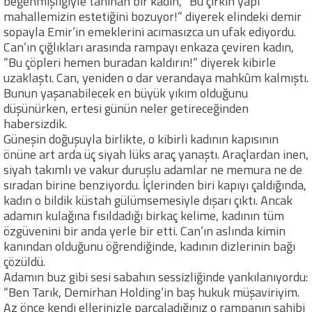
beğenmişliğiyle tanınan bir kadın, “Bu çirkin yapı
mahallemizin estetiğini bozuyor!” diyerek elindeki demir
sopayla Emir’in emeklerini acımasızca un ufak ediyordu.
Can’ın çığlıkları arasında rampayı enkaza çeviren kadın,
“Bu çöpleri hemen buradan kaldırın!” diyerek kibirle
uzaklaştı. Can, yeniden o dar verandaya mahkûm kalmıştı.
Bunun yaşanabilecek en büyük yıkım olduğunu
düşünürken, ertesi günün neler getireceğinden
habersizdik.
Güneşin doğuşuyla birlikte, o kibirli kadının kapısının
önüne art arda üç siyah lüks araç yanaştı. Araçlardan inen,
siyah takımlı ve vakur duruşlu adamlar ne memura ne de
sıradan birine benziyordu. İçlerinden biri kapıyı çaldığında,
kadın o bildik küstah gülümsemesiyle dışarı çıktı. Ancak
adamın kulağına fısıldadığı birkaç kelime, kadının tüm
özgüvenini bir anda yerle bir etti. Can’ın aslında kimin
kanından olduğunu öğrendiğinde, kadının dizlerinin bağı
çözüldü.
Adamın buz gibi sesi sabahın sessizliğinde yankılanıyordu:
“Ben Tarık, Demirhan Holding’in baş hukuk müşaviriyim.
Az önce kendi ellerinizle parçaladığınız o rampanın sahibi