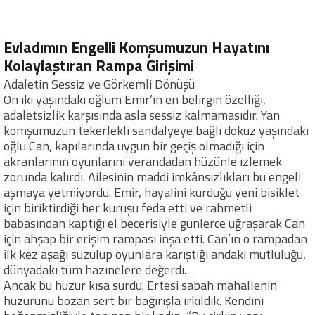
Evladımın Engelli Komşumuzun Hayatını
Kolaylaştıran Rampa Girişimi
Adaletin Sessiz ve Görkemli Dönüşü
On iki yaşındaki oğlum Emir’in en belirgin özelliği,
adaletsizlik karşısında asla sessiz kalmamasıdır. Yan
komşumuzun tekerlekli sandalyeye bağlı dokuz yaşındaki
oğlu Can, kapılarında uygun bir geçiş olmadığı için
akranlarının oyunlarını verandadan hüzünle izlemek
zorunda kalırdı. Ailesinin maddi imkânsızlıkları bu engeli
aşmaya yetmiyordu. Emir, hayalini kurduğu yeni bisiklet
için biriktirdiği her kuruşu feda etti ve rahmetli
babasından kaptığı el becerisiyle günlerce uğraşarak Can
için ahşap bir erişim rampası inşa etti. Can’ın o rampadan
ilk kez aşağı süzülüp oyunlara karıştığı andaki mutluluğu,
dünyadaki tüm hazinelere değerdi.
Ancak bu huzur kısa sürdü. Ertesi sabah mahallenin
huzurunu bozan sert bir bağırışla irkildik. Kendini