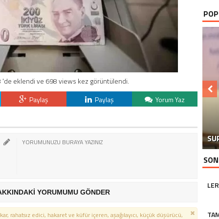
POP
 'de eklendi ve 698 views kez görüntülendi.
Paylaş
Paylaş
Yorum Yaz
GÖ
CA
SU
Y
SON
LER
AKKINDAKİ YORUMUMU GÖNDER
TA
kar, rahatsız edici, hakaret ve küfür içeren, aşağılayıcı, küçük düşürücü,