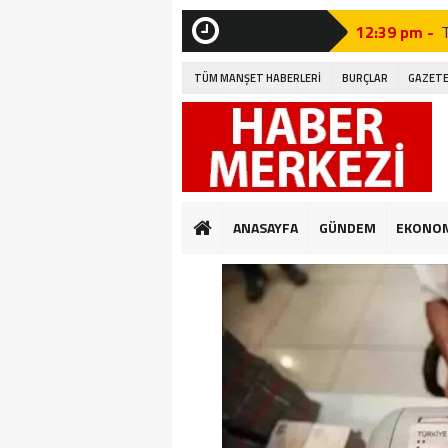
12:39 pm -
SON
DAKİKA
12:27 pm -
TÜM MANŞET HABERLERİ
BURÇLAR
GAZETE
12:46 pm -
A
12:19 pm -
12:09 pm -
12:41 pm -
G
ANASAYFA
GÜNDEM
EKONO
12:32 pm -
12:04 pm -
E