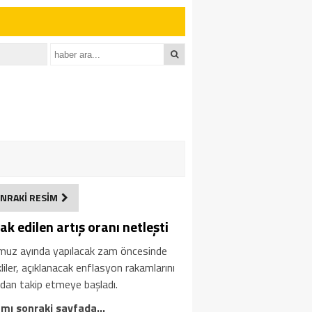
NRAKİ RESİM
k edilen artış oranı netleşti
uz ayında yapılacak zam öncesinde
iler, açıklanacak enflasyon rakamlarını
dan takip etmeye başladı.
mı sonraki sayfada…