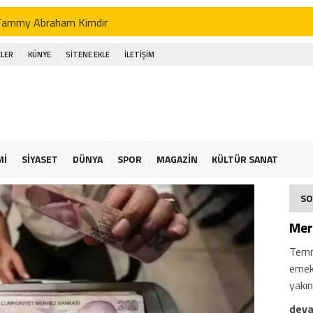
Tammy Abraham Kimdir
Jhon Duran Kimdir
LER
KÜNYE
SİTENE EKLE
İLETİŞİM
li Koç Kimdir
Ahmet Necdet Sezer Kimdir
Ayasofya Cami
üneş Kremi Tercihi
Mİ
SİYASET
DÜNYA
SPOR
MAGAZİN
KÜLTÜR SANAT
Kene Yapışırsa Ne Yapmalıyım
SO
n Ucuz Tatil
Mera
Temm
emekl
yakın
deva