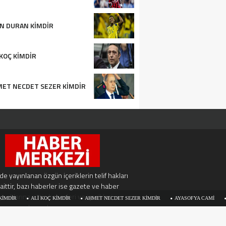
N DURAN KIMDIR
 KOÇ KIMDIR
ET NECDET SEZER KIMDIR
e yayınlanan özgün içeriklerin telif hakları
aittir, bazı haberler ise gazete ve haber
ynaklarına aittir, haberleri ve içerikleri
ALI KOÇ KIMDIR
AHMET NECDET SEZER KIMDIR
AYASOFYA CAMI
GÜNE
kopyalamayınız.