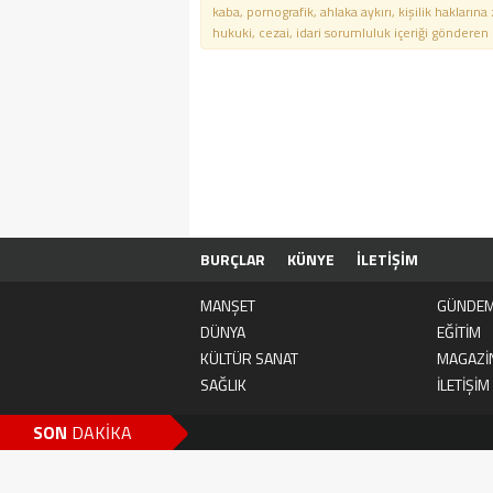
kaba, pornografik, ahlaka aykırı, kişilik haklarına
hukuki, cezai, idari sorumluluk içeriği gönderen ki
BURÇLAR
KÜNYE
İLETİŞİM
MANŞET
GÜNDE
DÜNYA
EĞİTİM
KÜLTÜR SANAT
MAGAZİ
SAĞLIK
İLETİŞİM
SON
DAKİKA