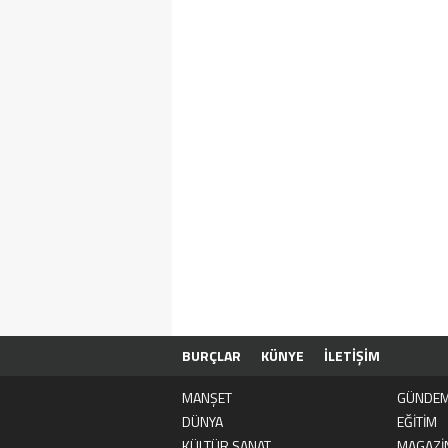
BURÇLAR
KÜNYE
İLETİŞİM
MANŞET
GÜNDE
DÜNYA
EĞİTİM
KÜLTÜR SANAT
MAGAZİ