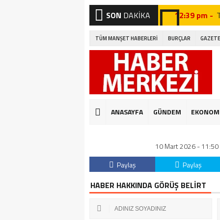
SON
DAKİKA
12:39 pm -
12:27 pm -
TÜM MANŞET HABERLERİ
BURÇLAR
GAZETE
12:46 pm -
A
12:19 pm -
12:09 pm -
12:41 pm -
G
ANASAYFA
GÜNDEM
EKONOM
12:32 pm -
10 Mart 2026 - 11:50 
12:04 pm -
E
Paylaş
Paylaş
HABER HAKKINDA GÖRÜŞ BELİRT