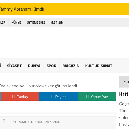
Tammy Abraham Kimdir
Jhon Duran Kimdir
LER
KÜNYE
SİTENE EKLE
İLETİŞİM
li Koç Kimdir
Ahmet Necdet Sezer Kimdir
Ayasofya Cami
üneş Kremi Tercihi
İ
SİYASET
DÜNYA
SPOR
MAGAZİN
KÜLTÜR SANAT
Kene Yapışırsa Ne Yapmalıyım
SO
'de eklendi ve 3.586 views kez görüntülendi.
n Ucuz Tatil
Krit
Paylaş
Paylaş
Yorum Yaz
Geçm
Türki
solun
hasta