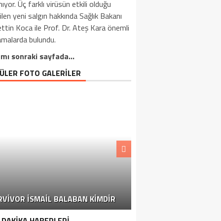
ıyor. Üç farklı virüsün etkili olduğu
tilen yeni salgın hakkında Sağlık Bakanı
ttin Koca ile Prof. Dr. Ateş Kara önemli
amalarda bulundu.
mı sonraki sayfada…
ÜLER FOTO GALERİLER
“DURUŞUM NETTIR” SÖZLERIYLE
ZENEKLERINIZI TIKAYAN VE AKNEYE
NLI YAYINDA GÖREVINI BIRAKTIĞINI
RVIVOR İSMAIL BALABAN KIMDIR
ÜZÜNDE DEVASA BOYUTLARDA ÇIKTI
ANKARALI TURGUT’U YITIRDIK
KAĞIT TOPLAYICISI VE ŞIRIN
BEYZA’NIN SON DURUMU
NEDEN OLAN 7 DURUM
MEZARA SU DÖKMEK
ON SEKIZ YILLIK
TOKİ SATIŞLARI
AÇIKLADI.
 DAKİKA HABERLERİ