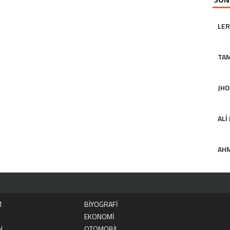
LER
TA
JHO
ALI
AHM
M
BİYOGRAFİ
EKONOMİ
N
OTOMOBİL