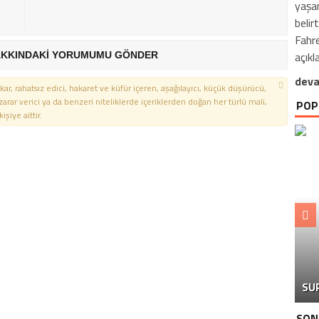
yaşan
belir
Fahre
açıkl
KKINDAKİ YORUMUMU GÖNDER
deva
kar, rahatsız edici, hakaret ve küfür içeren, aşağılayıcı, küçük düşürücü,
 zarar verici ya da benzeri niteliklerde içeriklerden doğan her türlü mali,
POP
şiye aittir.
GÖ
CA
SU
Y
SON