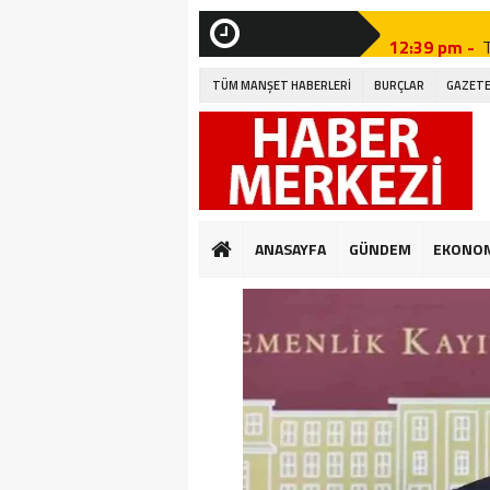
12:39 pm -
SON
DAKİKA
12:27 pm -
TÜM MANŞET HABERLERİ
BURÇLAR
GAZETE
12:46 pm -
A
12:19 pm -
12:09 pm -
12:41 pm -
G
ANASAYFA
GÜNDEM
EKONO
12:32 pm -
12:04 pm -
E