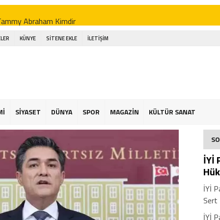
Tammy Abraham Kimdir
Jhon Duran Kimdir
LER
KÜNYE
SİTENE EKLE
İLETİŞİM
li Koç Kimdir
Ahmet Necdet Sezer Kimdir
Ayasofya Cami
üneş Kremi Tercihi
Mİ
SİYASET
DÜNYA
SPOR
MAGAZİN
KÜLTÜR SANAT
Kene Yapışırsa Ne Yapmalıyım
SO
n Ucuz Tatil
İYİ
Hük
İYİ P
Sert 
İYİ P