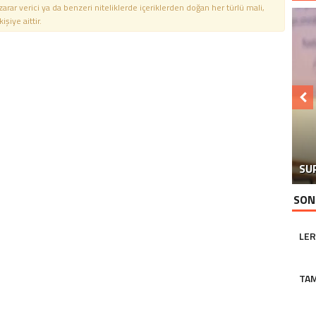
 zarar verici ya da benzeri niteliklerde içeriklerden doğan her türlü mali,
şiye aittir.
GÖ
CA
SU
Y
SON
LER
TA