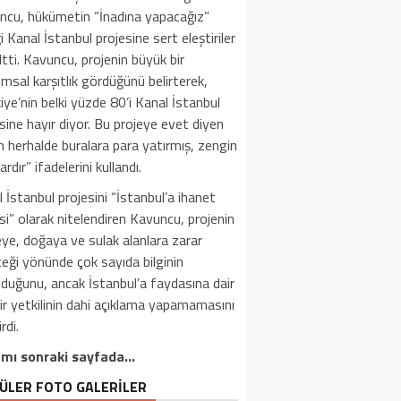
ncu, hükümetin “İnadına yapacağız”
i Kanal İstanbul projesine sert eleştiriler
tti. Kavuncu, projenin büyük bir
msal karşıtlık gördüğünü belirterek,
iye’nin belki yüzde 80’i Kanal İstanbul
sine hayır diyor. Bu projeye evet diyen
 herhalde buralara para yatırmış, zengin
ardır” ifadelerini kullandı.
 İstanbul projesini “İstanbul’a ihanet
si” olarak nitelendiren Kavuncu, projenin
ye, doğaya ve sulak alanlara zarar
eği yönünde çok sayıda bilginin
duğunu, ancak İstanbul’a faydasına dair
ir yetkilinin dahi açıklama yapamamasını
rdi.
mı sonraki sayfada…
ÜLER FOTO GALERİLER