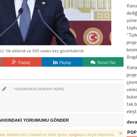
Kavu
dediğ
yönel
toplu
“Türk
proje
kesim
2 'de eklendi ve 935 views kez görüntülendi.
Arapl
Paylaş
Paylaş
Yorum Yaz
Kanal
proje
çevre
verec
bulun
tek b
eleşti
AKKINDAKİ YORUMUMU GÖNDER
deva
POP
kar, rahatsız edici, hakaret ve küfür içeren, aşağılayıcı, küçük düşürücü,