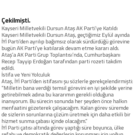
Çekilmişti.
Kayseri Milletvekili Dursun Ataş AK Parti’ye Katıldı
Kayseri Milletvekili Dursun Ataş, geçtiğimiz Eylül ayında
İYİ Parti’den ayrılıp bağımsız olarak sürdürdüğü görevine
bugün AK Parti’ye katılarak devam etme kararı aldı.
Ataş’a AK Parti Grup Toplantısı’nda, Cumhurbaşkanı
Recep Tayyip Erdoğan tarafından parti rozeti takdim
edildi.
İstifa ve Yeni Yolculuk
Ataş, İYİ Parti’den istifasını şu sözlerle gerekçelendirmişti:
“Milletin bana verdiği temsil görevini en iyi şekilde yerine
getirebilmek adına bu kararımın gerekli olduğuna
inanıyorum. Bu sürecin sonunda her şeyden önce halkın
menfaatini gözeterek çalışacağım. Kalan görev süremde
de sizlerin sorunlarına çözüm üretmek için daha etkili bir
hizmet sunma çabası içinde olacağım.”
İYİ Parti çatısı altında görev yaptığı süre boyunca, ülke
refahı ve demokratik değerlerin korunması için yoğun