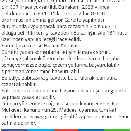
2024 yılı itibarıyla, komşuları rahatsız etmenin cezası 7
bin 667 liraya yükseltildi. Bu rakam, 2023 yılında
belirlenen 4 bin 831 TL’lik cezanın 2 bin 836 TL
artırılması anlamına geliyor. Gürültü yapılması
durumunda uygulanacak para cezasının 7 bin 667 TL
olduğu belirtilirken, şikayetlerin Bakanlığın Alo 181 hattı
üzerinden yapılabileceği ifade edildi.
Sorun Çözülmezse Hukuki Adımlar
Gürültü yapan komşularla iletişim kurarak sorunu
çözmeye çalışmak önemli bir ilk adım olsa da, bu çaba
sonuç vermezse başka çözüm yollarına başvurulabilir:
Apartman yönetimine başvurulabilir.
Belediye zabıtasına şikayette bulunularak idari para
cezası alınabilir.
Sulh hukuk mahkemesine başvurarak komşunun gürültü
yapması yasaklatılabilir.
Tüm bu yöntemlere rağmen sorun devam ederse, Kat
Mülkiyeti Kanunu’nun 25. Maddesi uyarınca tüm kat
malikleri bir araya gelerek gürültü yapan komşunun evini
satın alabilirler.