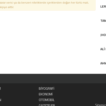
 zarar verici ya da benzeri niteliklerde içeriklerden doğan her türlü mali,
LER
şiye aittir.
TA
JHO
ALI
AHM
M
BİYOGRAFİ
EKONOMİ
N
OTOMOBİL
Sitemizd
GAZETELER