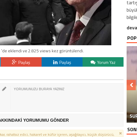
tartı
büyük 
bilgil
deva
POP
 'de eklendi ve 2.825 views kez görüntülendi.
Paylaş
Paylaş
Yorum Yaz
GÖ
CA
SU
Y
AKKINDAKİ YORUMUMU GÖNDER
SON
kar, rahatsız edici, hakaret ve küfür içeren, aşağılayıcı, küçük düşürücü,