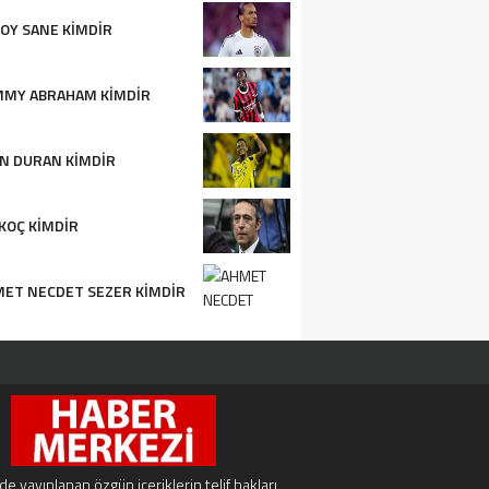
OY SANE KIMDIR
MMY ABRAHAM KIMDIR
N DURAN KIMDIR
 KOÇ KIMDIR
ET NECDET SEZER KIMDIR
e yayınlanan özgün içeriklerin telif hakları