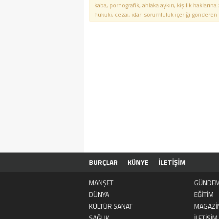
kaba, pornografik, ahlaka aykırı, kişilik haklarına
hukuki, cezai, idari sorumluluk içeriği gönderen ki
BURÇLAR
KÜNYE
İLETİŞİM
MANŞET
GÜNDE
DÜNYA
EĞİTİM
KÜLTÜR SANAT
MAGAZİ
SAĞLIK
İLETİŞİM