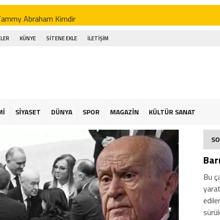
Tammy Abraham Kimdir
Jhon Duran Kimdir
LER
KÜNYE
SİTENE EKLE
İLETİŞİM
li Koç Kimdir
Ahmet Necdet Sezer Kimdir
Ayasofya Cami
üneş Kremi Tercihi
Mİ
SİYASET
DÜNYA
SPOR
MAGAZİN
KÜLTÜR SANAT
Kene Yapışırsa Ne Yapmalıyım
SO
n Ucuz Tatil
Barı
Bu ça
yarat
edile
sürül