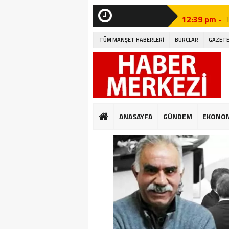
12:39 pm -
SON
DAKİKA
12:27 pm -
TÜM MANŞET HABERLERİ
BURÇLAR
GAZETE
12:46 pm -
A
12:19 pm -
12:09 pm -
12:41 pm -
G
ANASAYFA
GÜNDEM
EKONO
12:32 pm -
12:04 pm -
E