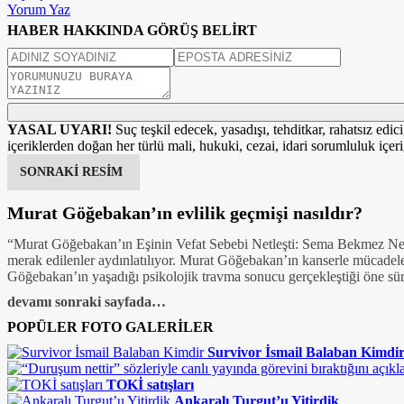
Yorum Yaz
HABER HAKKINDA GÖRÜŞ BELİRT
YASAL UYARI!
Suç teşkil edecek, yasadışı, tehditkar, rahatsız edic
içeriklerden doğan her türlü mali, hukuki, cezai, idari sorumluluk içeriğ
SONRAKİ RESİM
Murat Göğebakan’ın evlilik geçmişi nasıldır?
“Murat Göğebakan’ın Eşinin Vefat Sebebi Netleşti: Sema Bekmez Neden
merak edilenler aydınlatılıyor. Murat Göğebakan’ın kanserle mücadel
Göğebakan’ın yaşadığı psikolojik travma sonucu gerçekleştiği öne s
devamı sonraki sayfada…
POPÜLER FOTO GALERİLER
Survivor İsmail Balaban Kimdi
TOKİ satışları
Ankaralı Turgut’u Yitirdik