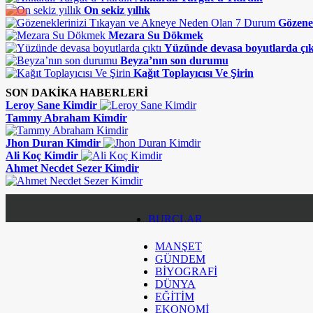
On sekiz yıllık
Gözene
Mezara Su Dökmek
Yüzünde devasa boyutlarda çık
Beyza’nın son durumu
Kağıt Toplayıcısı Ve Şirin
SON DAKİKA HABERLERİ
Leroy Sane Kimdir
Tammy Abraham Kimdir
Jhon Duran Kimdir
Ali Koç Kimdir
Ahmet Necdet Sezer Kimdir
BURÇLAR
MANŞET
KÜNYE
GÜNDEM
BİYOGRAFİ
İLETİŞİM
DÜNYA
EĞİTİM
EKONOMİ