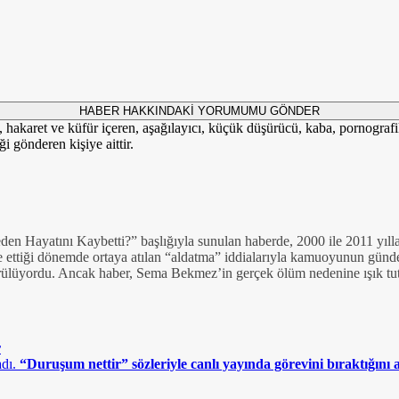
HABER HAKKINDAKİ YORUMUMU GÖNDER
i, hakaret ve küfür içeren, aşağılayıcı, küçük düşürücü, kaba, pornografik,
i gönderen kişiye aittir.
 Hayatını Kaybetti?” başlığıyla sunulan haberde, 2000 ile 2011 yılla
e ettiği dönemde ortaya atılan “aldatma” iddialarıyla kamuoyunun gün
ürülüyordu. Ancak haber, Sema Bekmez’in gerçek ölüm nedenine ışık tu
r
“Duruşum nettir” sözleriyle canlı yayında görevini bıraktığını a