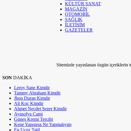
KÜLTÜR SANAT
MAGAZİN
OTOMOBİL
SAĞLIK
İLETİŞİM
GAZETELER
Sitemizde yayınlanan özgün içeriklerin tel
SON
DAKİKA
Leroy Sane Kimdir
Tammy Abraham Kimdir
Jhon Duran Kimdir
Ali Koç Kimdir
Ahmet Necdet Sezer Kimdir
Ayasofya Cami
Güneş Kremi Tercihi
Kene Yapışırsa Ne Yapmalıyım
En Ucuz Tatil