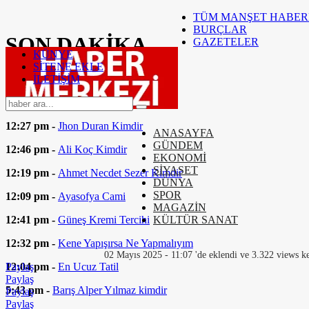
TÜM MANŞET HABER
BURÇLAR
SON
DAKİKA
GAZETELER
KÜNYE
SİTENE EKLE
12:51 pm -
Leroy Sane Kimdir
İLETİŞİM
12:39 pm -
Tammy Abraham Kimdir
12:27 pm -
Jhon Duran Kimdir
ANASAYFA
GÜNDEM
12:46 pm -
Ali Koç Kimdir
EKONOMİ
SİYASET
12:19 pm -
Ahmet Necdet Sezer Kimdir
DÜNYA
SPOR
12:09 pm -
Ayasofya Cami
MAGAZİN
12:41 pm -
Güneş Kremi Tercihi
KÜLTÜR SANAT
12:32 pm -
Kene Yapışırsa Ne Yapmalıyım
02 Mayıs 2025 - 11:07 'de eklendi ve 3.322 views ke
12:04 pm -
En Ucuz Tatil
Paylaş
Paylaş
5:43 pm -
Barış Alper Yılmaz kimdir
Paylaş
Paylaş