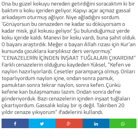
Ona bu güzel kokuyu nereden getirdiğini soracaktım ki bir
baktım o koku içeriden geliyor. Kapıyı açar açmaz gassal
arkadaşım oturmuş ağlıyor. Niye ağladığını sordum.
‘Görüyorsun bu cenazeden ne kadar su döküyorsam o
kadar misk, gül kokusu geliyor.’ Şu bulunduğumuz yerde
koku içeride kaldı. Manevi bir koku vardı, buna şahit olduk.
O bayanı araştırdık. Meğer o bayan Allah rızası için Kur’an
kursunda çocuklara karşılıksız ders veriyormuş.”
“CENAZELERİN İÇİNDEN İNŞAAT TUĞLALARI ÇIKARDIM”
Farklı cenazelerin olduğunu kaydeden Yüksel, “Kefen ve
naylon hazırlıyorlardı. Cesetler paramparça olmuş. Onları
toparlıyordum naylon içine, ondan sonra pamuk,
pamuktan sonra tekrar naylon, sonra kefen. Çünkü
kefene kan bulaşmaması lazım. Ondan sonra defne
gönderiyorduk. Bazı cenazelerin içinden inşaat tuğlaları
çıkartıyordum. Gassalık kolay bir iş değil. Takriben 20
yıldır cenaze yıkıyorum” ifadelerini kullandı.