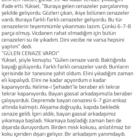
ifade etti. Yüksel, “Buraya gelen cenazeler parçalanmış
şekilde geliyordu. Gözleri çıkan, ikiye bölünen cenazeler
vardı. Buraya farklı farklı cenazeler geliyordu. Bu tür
cenazelerin teyemmümle yıkanması lazım. Çünkü 6-7-8
parça olmuş. Vicdanen rahat olmadığım için bütün
cenazeleri su ile yıkadım. Dini vecibe ne varsa hepsini
yaptım” dedi.
“GÜLEN CENAZE VARDI”
Yüksel, şöyle konuştu: “Gülen cenaze vardı. Baktığında
bayağı gülüyordu. Farklı farklı cenazeler vardı. Bunların
içerisinde bir tanesine şahit oldum. Elini yıkadığım zaman
eli kapalıydı. Elini ne kadar açıyordum o kadar
kapanıyordu. Kelime-i Şehadet’le beraber eli tekrar
tekrar kapanıyordu. Bayan gassal arkadaşımızla beraber
çalışıyorduk. Depremde bayan cenazesi 6-7 gün enkaz
altında kalmıştı. Akşama doğruydu, kapıda bekledik
cenaze geldi. İçeri aldık, bayan gassal arkadaşımız
yıkamaya başladı. Yıkamaya başladığı zaman ben de
dışarıda duruyordum. Birden misk kokusu, anlatılmaz bir
koku içeriden dışarı geliyor. Bir arkadaşım yanımdaydı.