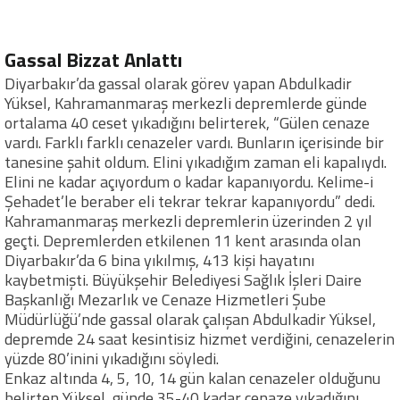
Gassal Bizzat Anlattı
Diyarbakır’da gassal olarak görev yapan Abdulkadir
Yüksel, Kahramanmaraş merkezli depremlerde günde
ortalama 40 ceset yıkadığını belirterek, “Gülen cenaze
vardı. Farklı farklı cenazeler vardı. Bunların içerisinde bir
tanesine şahit oldum. Elini yıkadığım zaman eli kapalıydı.
Elini ne kadar açıyordum o kadar kapanıyordu. Kelime-i
Şehadet’le beraber eli tekrar tekrar kapanıyordu” dedi.
Kahramanmaraş merkezli depremlerin üzerinden 2 yıl
geçti. Depremlerden etkilenen 11 kent arasında olan
Diyarbakır’da 6 bina yıkılmış, 413 kişi hayatını
kaybetmişti. Büyükşehir Belediyesi Sağlık İşleri Daire
Başkanlığı Mezarlık ve Cenaze Hizmetleri Şube
Müdürlüğü’nde gassal olarak çalışan Abdulkadir Yüksel,
depremde 24 saat kesintisiz hizmet verdiğini, cenazelerin
yüzde 80’inini yıkadığını söyledi.
Enkaz altında 4, 5, 10, 14 gün kalan cenazeler olduğunu
belirten Yüksel, günde 35-40 kadar cenaze yıkadığını