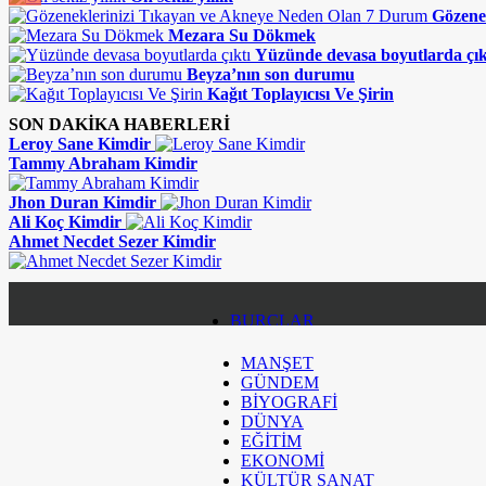
Gözene
Mezara Su Dökmek
Yüzünde devasa boyutlarda çık
Beyza’nın son durumu
Kağıt Toplayıcısı Ve Şirin
SON DAKİKA HABERLERİ
Leroy Sane Kimdir
Tammy Abraham Kimdir
Jhon Duran Kimdir
Ali Koç Kimdir
Ahmet Necdet Sezer Kimdir
BURÇLAR
MANŞET
KÜNYE
GÜNDEM
BİYOGRAFİ
İLETİŞİM
DÜNYA
EĞİTİM
EKONOMİ
KÜLTÜR SANAT