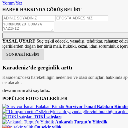
Yorum Yaz
HABER HAKKINDA GÖRÜŞ BELİRT
YASAL UYARI!
Suç teşkil edecek, yasadışı, tehditkar, rahatsız edic
içeriklerden doğan her türlü mali, hukuki, cezai, idari sorumluluk içeriğ
SONRAKİ RESİM
Karadeniz’de gerginlik arttı
Karadeniz’deki hareketliliğin nedenleri ve olası sonuçları hakkında s
ne olacak..
devamı sonraki sayfada..
POPÜLER FOTO GALERİLER
Survivor İsmail Balaban Kimdi
TOKİ satışları
Ankaralı Turgut’u Yitirdik
On sekiz yıllık