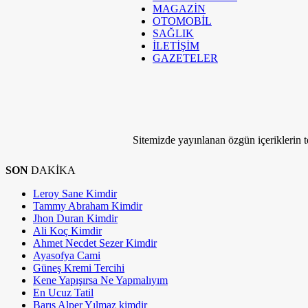
MAGAZİN
OTOMOBİL
SAĞLIK
İLETİŞİM
GAZETELER
Sitemizde yayınlanan özgün içeriklerin tel
SON
DAKİKA
Leroy Sane Kimdir
Tammy Abraham Kimdir
Jhon Duran Kimdir
Ali Koç Kimdir
Ahmet Necdet Sezer Kimdir
Ayasofya Cami
Güneş Kremi Tercihi
Kene Yapışırsa Ne Yapmalıyım
En Ucuz Tatil
Barış Alper Yılmaz kimdir