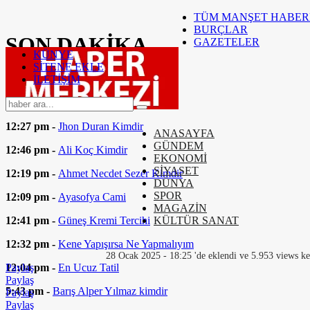
TÜM MANŞET HABER
BURÇLAR
SON
DAKİKA
GAZETELER
KÜNYE
SİTENE EKLE
12:51 pm -
Leroy Sane Kimdir
İLETİŞİM
12:39 pm -
Tammy Abraham Kimdir
12:27 pm -
Jhon Duran Kimdir
ANASAYFA
GÜNDEM
12:46 pm -
Ali Koç Kimdir
EKONOMİ
SİYASET
12:19 pm -
Ahmet Necdet Sezer Kimdir
DÜNYA
SPOR
12:09 pm -
Ayasofya Cami
MAGAZİN
12:41 pm -
Güneş Kremi Tercihi
KÜLTÜR SANAT
12:32 pm -
Kene Yapışırsa Ne Yapmalıyım
28 Ocak 2025 - 18:25 'de eklendi ve 5.953 views ke
12:04 pm -
En Ucuz Tatil
Paylaş
Paylaş
5:43 pm -
Barış Alper Yılmaz kimdir
Paylaş
Paylaş