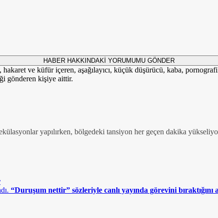
HABER HAKKINDAKİ YORUMUMU GÖNDER
i, hakaret ve küfür içeren, aşağılayıcı, küçük düşürücü, kaba, pornografik,
i gönderen kişiye aittir.
pekülasyonlar yapılırken, bölgedeki tansiyon her geçen dakika yükseliy
r
“Duruşum nettir” sözleriyle canlı yayında görevini bıraktığını a