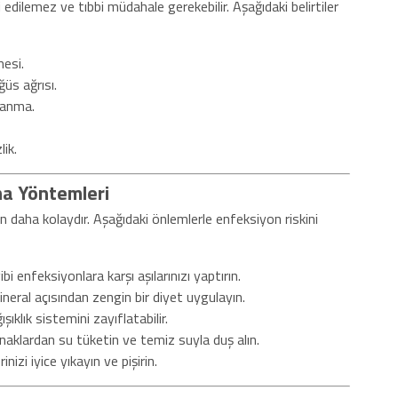
dilemez ve tıbbi müdahale gerekebilir. Aşağıdaki belirtiler
esi.
ğüs ağrısı.
planma.
lik.
ma Yöntemleri
daha kolaydır. Aşağıdaki önlemlerle enfeksiyon riskini
 enfeksiyonlara karşı aşılarınızı yaptırın.
eral açısından zengin bir diyet uygulayın.
şıklık sistemini zayıflatabilir.
naklardan su tüketin ve temiz suyla duş alın.
inizi iyice yıkayın ve pişirin.