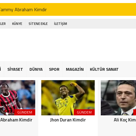
Tammy Abraham Kimdir
Jhon Duran Kimdir
LER
KÜNYE
SİTENE EKLE
İLETİŞİM
li Koç Kimdir
Ahmet Necdet Sezer Kimdir
Ayasofya Cami
üneş Kremi Tercihi
İ
SİYASET
DÜNYA
SPOR
MAGAZİN
KÜLTÜR SANAT
Kene Yapışırsa Ne Yapmalıyım
n Ucuz Tatil
GÜNDEM
GÜNDEM
Abraham Kimdir
Jhon Duran Kimdir
Ali Koç Kim