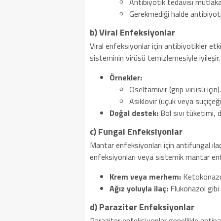
Antibiyotik tedavisi mutlaka 
Gerekmediği halde antibiyoti
b) Viral Enfeksiyonlar
Viral enfeksiyonlar için antibiyotikler etki
sisteminin virüsü temizlemesiyle iyileşir. 
Örnekler:
Oseltamivir (grip virüsü için).
Asiklovir (uçuk veya suçiçeği
Doğal destek:
Bol sıvı tüketimi, d
c) Fungal Enfeksiyonlar
Mantar enfeksiyonları için antifungal ilaçl
enfeksiyonları veya sistemik mantar enfek
Krem veya merhem:
Ketokonazol,
Ağız yoluyla ilaç:
Flukonazol gibi 
d) Paraziter Enfeksiyonlar
Paraziter enfeksiyonlar genellikle antipara