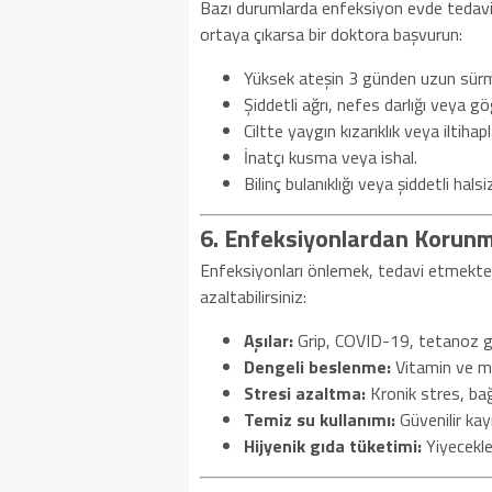
Bazı durumlarda enfeksiyon evde tedavi e
ortaya çıkarsa bir doktora başvurun:
Yüksek ateşin 3 günden uzun sürm
Şiddetli ağrı, nefes darlığı veya gö
Ciltte yaygın kızarıklık veya iltiha
İnatçı kusma veya ishal.
Bilinç bulanıklığı veya şiddetli halsiz
6. Enfeksiyonlardan Korun
Enfeksiyonları önlemek, tedavi etmekten 
azaltabilirsiniz:
Aşılar:
Grip, COVID-19, tetanoz gibi
Dengeli beslenme:
Vitamin ve min
Stresi azaltma:
Kronik stres, bağı
Temiz su kullanımı:
Güvenilir kay
Hijyenik gıda tüketimi:
Yiyecekler