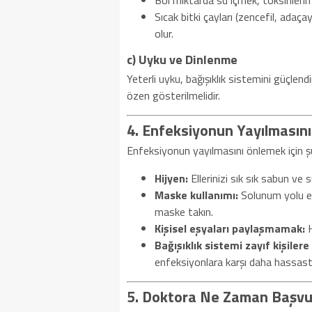
Bol miktarda su içmek, toksinlerin
Sıcak bitki çayları (zencefil, adaça
olur.
c) Uyku ve Dinlenme
Yeterli uyku, bağışıklık sistemini güçlen
özen gösterilmelidir.
4. Enfeksiyonun Yayılmasın
Enfeksiyonun yayılmasını önlemek için şu 
Hijyen:
Ellerinizi sık sık sabun ve su
Maske kullanımı:
Solunum yolu en
maske takın.
Kişisel eşyaları paylaşmamak:
H
Bağışıklık sistemi zayıf kişilere
enfeksiyonlara karşı daha hassastı
5. Doktora Ne Zaman Başvu