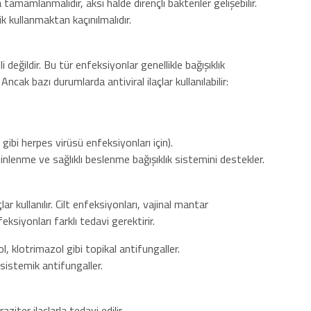
tamamlanmalıdır, aksi halde dirençli bakteriler gelişebilir.
k kullanmaktan kaçınılmalıdır.
li değildir. Bu tür enfeksiyonlar genellikle bağışıklık
Ancak bazı durumlarda antiviral ilaçlar kullanılabilir:
 gibi herpes virüsü enfeksiyonları için).
inlenme ve sağlıklı beslenme bağışıklık sistemini destekler.
ar kullanılır. Cilt enfeksiyonları, vajinal mantar
siyonları farklı tedavi gerektirir.
 klotrimazol gibi topikal antifungaller.
sistemik antifungaller.
ziter ilaçlarla tedavi edilir.