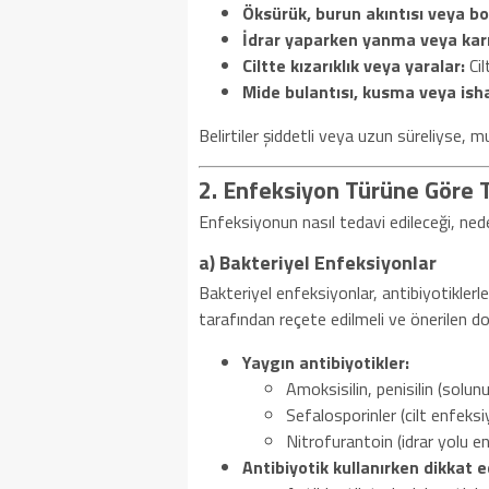
Öksürük, burun akıntısı veya bo
İdrar yaparken yanma veya karı
Ciltte kızarıklık veya yaralar:
Cil
Mide bulantısı, kusma veya isha
Belirtiler şiddetli veya uzun süreliyse, m
2. Enfeksiyon Türüne Göre 
Enfeksiyonun nasıl tedavi edileceği, ned
a) Bakteriyel Enfeksiyonlar
Bakteriyel enfeksiyonlar, antibiyotiklerle
tarafından reçete edilmeli ve önerilen doz
Yaygın antibiyotikler:
Amoksisilin, penisilin (solun
Sefalosporinler (cilt enfeksiyo
Nitrofurantoin (idrar yolu enf
Antibiyotik kullanırken dikkat 