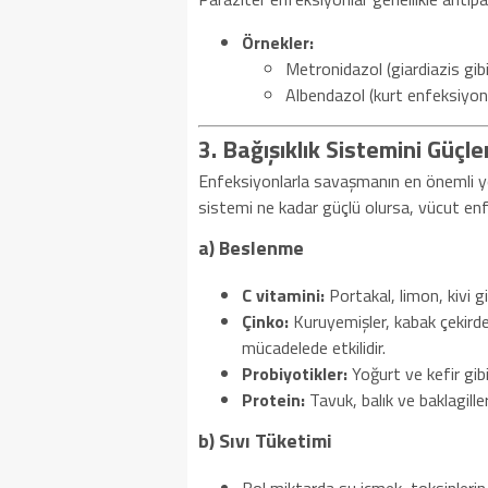
Örnekler:
Metronidazol (giardiazis gibi 
Albendazol (kurt enfeksiyonla
3. Bağışıklık Sistemini Güçl
Enfeksiyonlarla savaşmanın en önemli yoll
sistemi ne kadar güçlü olursa, vücut enfe
a) Beslenme
C vitamini:
Portakal, limon, kivi gi
Çinko:
Kuruyemişler, kabak çekirde
mücadelede etkilidir.
Probiyotikler:
Yoğurt ve kefir gibi
Protein:
Tavuk, balık ve baklagiller
b) Sıvı Tüketimi