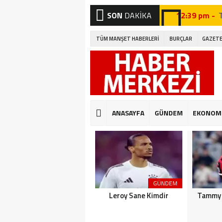
SON
DAKİKA
12:39 pm -
12:27 pm -
TÜM MANŞET HABERLERİ
BURÇLAR
GAZETE
12:46 pm -
A
12:19 pm -
12:09 pm -
12:41 pm -
G
ANASAYFA
GÜNDEM
EKONOM
12:32 pm -
12:04 pm -
E
GÜNDEM
Leroy Sane Kimdir
Tammy 