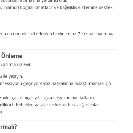
 vücuttan atılmasına yardımcı olur.
yı, ıhlamur) boğazı rahatlatır ve bağışıklık sistemine destek
diren en önemli faktörlerden biridir. En az 7-9 saat uyumaya
ı Önleme
adımları izleyin:
 ile yıkayın.
feksiyonu geçiriyorsanız başkalarına bulaştırmamak için
avlu, çatal-bıçak gibi kişisel eşyaları ayrı kullanın.
 dikkat:
Bebekler, yaşlılar ve kronik hastalığı olanlar
r.
rmalı?