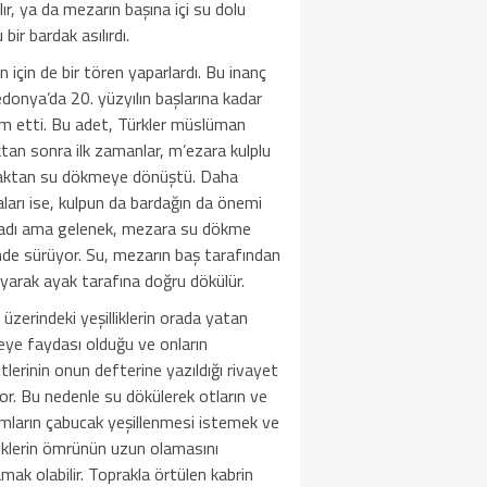
ılır, ya da mezarın başına içi su dolu
 bir bardak asılırdı.
 için de bir tören yaparlardı. Bu inanç
onya’da 20. yüzyılın başlarına kadar
m etti. Bu adet, Türkler müslüman
tan sonra ilk zamanlar, m’ezara kulplu
aktan su dökmeye dönüştü. Daha
ları ise, kulpun da bardağın da önemi
adı ama gelenek, mezara su dökme
nde sürüyor. Su, mezarın baş tarafından
yarak ayak tarafına doğru dökülür.
 üzerindeki yeşilliklerin orada yatan
eye faydası olduğu ve onların
tlerinin onun defterine yazıldığı rivayet
yor. Bu nedenle su dökülerek otların ve
mların çabucak yeşillenmesi istemek ve
liklerin ömrünün uzun olamasını
mak olabilir. Toprakla örtülen kabrin