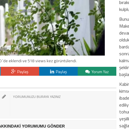
bırak
kulplu
Bunun
Maked
deva
olduk
bard
sonra
kalm
0 'de eklendi ve 518 views kez görüntülendi.
şekli
Paylaş
Paylaş
Yorum Yaz
başla
Kabir
kims
ibade
edili
tohu
yeşil
sağla
AKKINDAKİ YORUMUMU GÖNDER