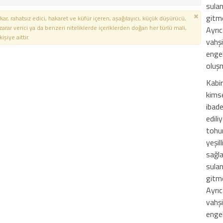
sulan
gitme
kar, rahatsız edici, hakaret ve küfür içeren, aşağılayıcı, küçük düşürücü,
 zarar verici ya da benzeri niteliklerde içeriklerden doğan her türlü mali,
Ayrıc
şiye aittir.
vahş
engel
oluşm
Kabir
kims
ibade
edili
tohu
yeşil
sağla
sulan
gitme
Ayrıc
vahş
engel