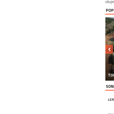
oluşm
POP
GÖ
CA
TOK
Y
SON
LER