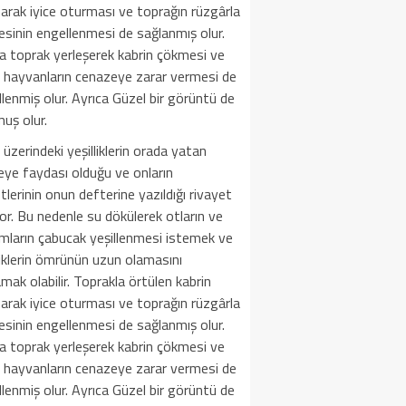
arak iyice oturması ve toprağın rüzgârla
sinin engellenmesi de sağlanmış olur.
a toprak yerleşerek kabrin çökmesi ve
i hayvanların cenazeye zarar vermesi de
lenmiş olur. Ayrıca Güzel bir görüntü de
uş olur.
 üzerindeki yeşilliklerin orada yatan
eye faydası olduğu ve onların
tlerinin onun defterine yazıldığı rivayet
yor. Bu nedenle su dökülerek otların ve
mların çabucak yeşillenmesi istemek ve
liklerin ömrünün uzun olamasını
mak olabilir. Toprakla örtülen kabrin
arak iyice oturması ve toprağın rüzgârla
sinin engellenmesi de sağlanmış olur.
a toprak yerleşerek kabrin çökmesi ve
i hayvanların cenazeye zarar vermesi de
lenmiş olur. Ayrıca Güzel bir görüntü de