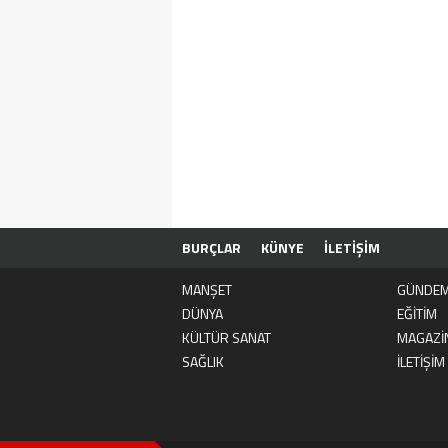
BURÇLAR
KÜNYE
İLETİŞİM
MANŞET
GÜNDE
DÜNYA
EĞİTİM
KÜLTÜR SANAT
MAGAZİ
SAĞLIK
İLETİŞİM