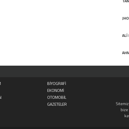
TA
JHO
ALI
AHM
M
BİYOGRAFİ
EKONOMİ
N
OTOMOBİL
Sitemizd
GAZETELER
bize 
ka