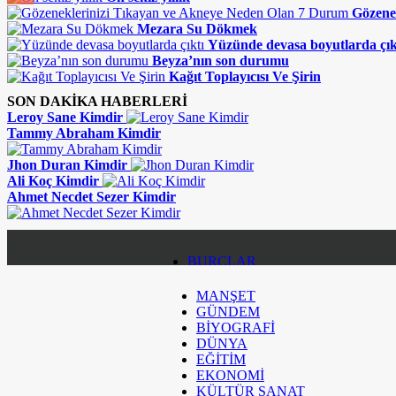
Gözene
Mezara Su Dökmek
Yüzünde devasa boyutlarda çık
Beyza’nın son durumu
Kağıt Toplayıcısı Ve Şirin
SON DAKİKA HABERLERİ
Leroy Sane Kimdir
Tammy Abraham Kimdir
Jhon Duran Kimdir
Ali Koç Kimdir
Ahmet Necdet Sezer Kimdir
BURÇLAR
MANŞET
KÜNYE
GÜNDEM
BİYOGRAFİ
İLETİŞİM
DÜNYA
EĞİTİM
EKONOMİ
KÜLTÜR SANAT