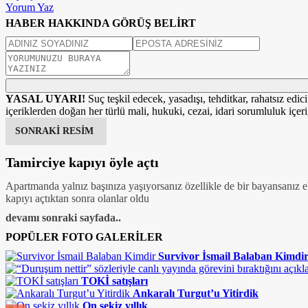
Yorum Yaz
HABER HAKKINDA GÖRÜŞ BELİRT
YASAL UYARI!
Suç teşkil edecek, yasadışı, tehditkar, rahatsız edic
içeriklerden doğan her türlü mali, hukuki, cezai, idari sorumluluk içeriğ
SONRAKİ RESİM
Tamirciye kapıyı öyle açtı
Apartmanda yalnız başınıza yaşıyorsanız özellikle de bir bayansanız e
kapıyı açtıktan sonra olanlar oldu
devamı sonraki sayfada..
POPÜLER FOTO GALERİLER
Survivor İsmail Balaban Kimdi
TOKİ satışları
Ankaralı Turgut’u Yitirdik
On sekiz yıllık