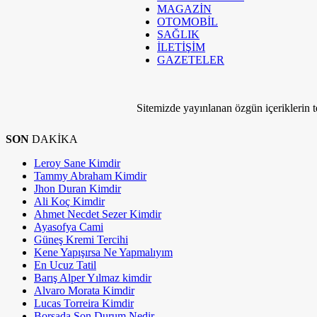
MAGAZİN
OTOMOBİL
SAĞLIK
İLETİŞİM
GAZETELER
Sitemizde yayınlanan özgün içeriklerin tel
SON
DAKİKA
Leroy Sane Kimdir
Tammy Abraham Kimdir
Jhon Duran Kimdir
Ali Koç Kimdir
Ahmet Necdet Sezer Kimdir
Ayasofya Cami
Güneş Kremi Tercihi
Kene Yapışırsa Ne Yapmalıyım
En Ucuz Tatil
Barış Alper Yılmaz kimdir
Alvaro Morata Kimdir
Lucas Torreira Kimdir
Borsada Son Durum Nedir