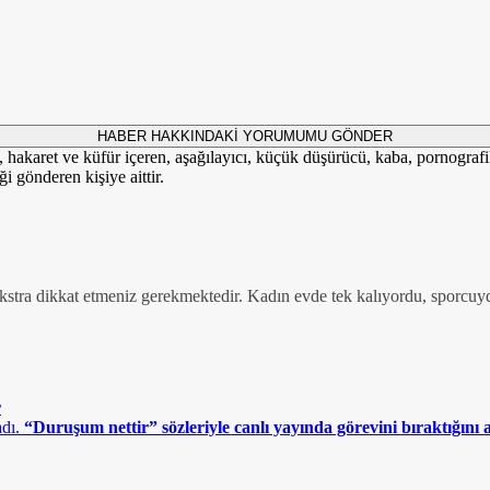
HABER HAKKINDAKİ YORUMUMU GÖNDER
i, hakaret ve küfür içeren, aşağılayıcı, küçük düşürücü, kaba, pornografik,
i gönderen kişiye aittir.
kstra dikkat etmeniz gerekmektedir. Kadın evde tek kalıyordu, sporcuyd
r
“Duruşum nettir” sözleriyle canlı yayında görevini bıraktığını a