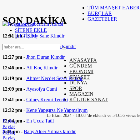
TÜM MANŞET HABER
BURÇLAR
SON
DAKİKA
GAZETELER
KÜNYE
SİTENE EKLE
12:51 pm -
Leroy Sane Kimdir
İLETİŞİM
12:39 pm -
Tammy Abraham Kimdir
12:27 pm -
Jhon Duran Kimdir
ANASAYFA
GÜNDEM
12:46 pm -
Ali Koç Kimdir
EKONOMİ
SİYASET
12:19 pm -
Ahmet Necdet Sezer Kimdir
DÜNYA
SPOR
12:09 pm -
Ayasofya Cami
MAGAZİN
12:41 pm -
Güneş Kremi Tercihi
KÜLTÜR SANAT
12:32 pm -
Kene Yapışırsa Ne Yapmalıyım
13 Ekim 2024 - 18:08 'de eklendi ve 54.656 views k
12:04 pm -
En Ucuz Tatil
Paylaş
Paylaş
5:43 pm -
Barış Alper Yılmaz kimdir
Paylaş
Paylaş