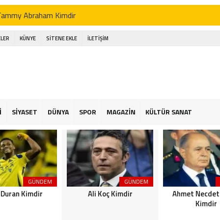
Tammy Abraham Kimdir
Jhon Duran Kimdir
LER
KÜNYE
SİTENE EKLE
İLETİŞİM
li Koç Kimdir
Ahmet Necdet Sezer Kimdir
Ayasofya Cami
üneş Kremi Tercihi
İ
SİYASET
DÜNYA
SPOR
MAGAZİN
KÜLTÜR SANAT
Kene Yapışırsa Ne Yapmalıyım
n Ucuz Tatil
GÜNDEM
GÜNDEM
 Duran Kimdir
Ali Koç Kimdir
Ahmet Necdet
Kimdir