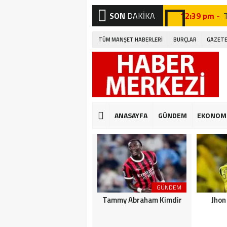
SON
DAKİKA
12:39 pm -
12:27 pm -
TÜM MANŞET HABERLERİ
BURÇLAR
GAZETE
12:46 pm -
A
12:19 pm -
12:09 pm -
12:41 pm -
G
ANASAYFA
GÜNDEM
EKONOM
12:32 pm -
12:04 pm -
E
GÜNDEM
GÜNDEM
Leroy Sane Kimdir
Tammy Abraham Kimdir
Jhon