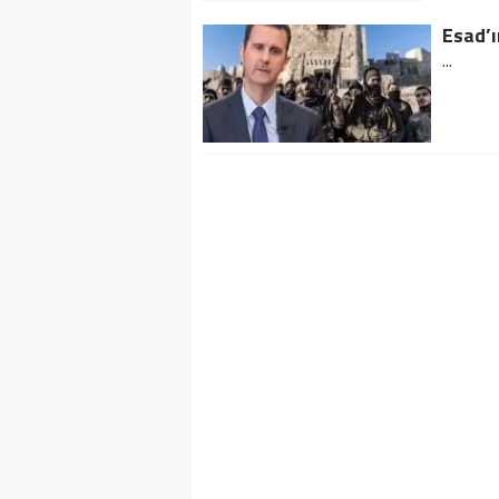
Esad’ı
...