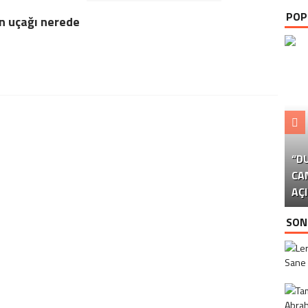
POP
n uçağı nerede
“D
CAN
GÖ
AÇI
Y
SON