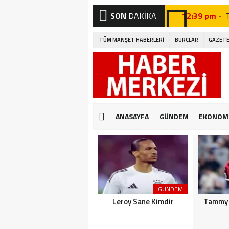
SON
DAKİKA
12:39 pm -
12:27 pm -
TÜM MANŞET HABERLERİ
BURÇLAR
GAZETE
12:46 pm -
A
12:19 pm -
12:09 pm -
12:41 pm -
G
ANASAYFA
GÜNDEM
EKONOM
12:32 pm -
12:04 pm -
E
GÜNDEM
Leroy Sane Kimdir
Tammy 