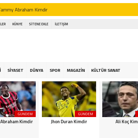
Tammy Abraham Kimdir
Jhon Duran Kimdir
LER
KÜNYE
SİTENE EKLE
İLETİŞİM
li Koç Kimdir
Ahmet Necdet Sezer Kimdir
Ayasofya Cami
üneş Kremi Tercihi
İ
SİYASET
DÜNYA
SPOR
MAGAZİN
KÜLTÜR SANAT
Kene Yapışırsa Ne Yapmalıyım
n Ucuz Tatil
GÜNDEM
GÜNDEM
Abraham Kimdir
Jhon Duran Kimdir
Ali Koç Kim