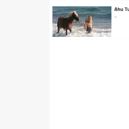
Ahu Tu
...