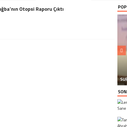
POP
ğba’nın Otopsi Raporu Çıktı
GÖ
CA
SU
Y
SON