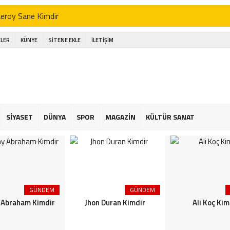
Leroy Sane Kimdir
Tammy Abraham Kimdir
LER
KÜNYE
SİTENE EKLE
İLETİŞİM
Jhon Duran Kimdir
li Koç Kimdir
Ahmet Necdet Sezer Kimdir
Ayasofya Cami
SİYASET
DÜNYA
SPOR
MAGAZİN
KÜLTÜR SANAT
üneş Kremi Tercihi
Kene Yapışırsa Ne Yapmalıyım
n Ucuz Tatil
GÜNDEM
GÜNDEM
rış Alper Yılmaz kimdir
Abraham Kimdir
Jhon Duran Kimdir
Ali Koç Kim