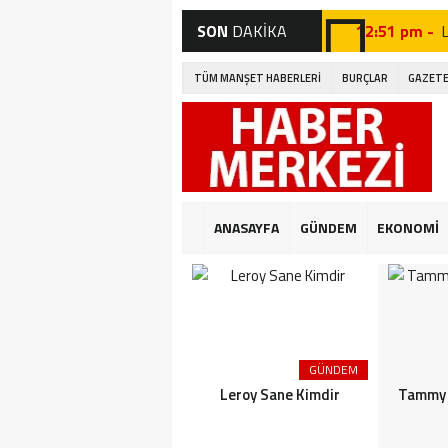
SON
DAKİKA
12:51 pm -
12:39 pm -
TÜM MANŞET HABERLERİ
BURÇLAR
GAZETE
12:27 pm -
12:46 pm -
A
12:19 pm -
12:09 pm -
ANASAYFA
GÜNDEM
EKONOMİ
12:41 pm -
G
12:32 pm -
12:04 pm -
E
GÜNDEM
5:43 pm -
Ba
Leroy Sane Kimdir
Tammy 